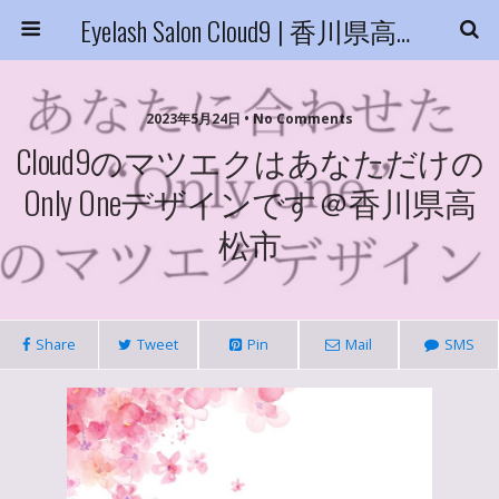
Eyelash Salon Cloud9 | 香川県高松市
2023年5月24日 • No Comments
Cloud9のマツエクはあなただけの
Only Oneデザインです＠香川県高
松市
Share
Tweet
Pin
Mail
SMS