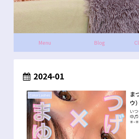
Menu
Blog
C
2024-01
ま
Color Lashes
ウ
いつ
中♬
✳︎-