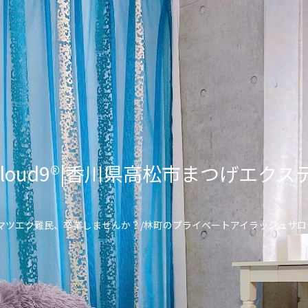
lon Cloud9®︎|香川県高松市まつげ
\マツエク難民、卒業しませんか？/林町のプライベートアイラッシュサロ