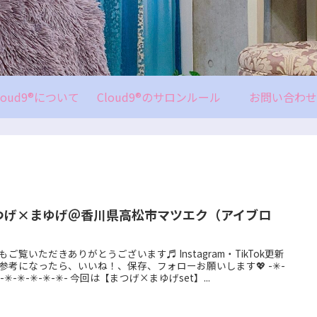
loud9®について
Cloud9®のサロンルール
お問い合わせ
つげ×まゆげ＠香川県高松市マツエク（アイブロ
）
もご覧いただきありがとうございます♬ Instagram・TikTok更新
参考になったら、いいね！、保存、フォローお願いします💖 -✳︎-
✳︎-✳︎-✳︎-✳︎-✳︎-✳︎- 今回は【まつげ×まゆげset】...