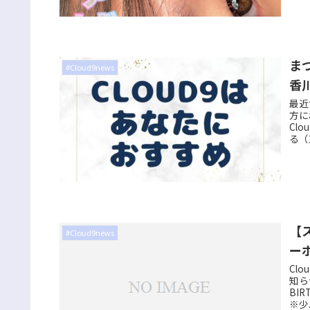
ま
#Cloud9news
香
最近
方に
Cl
る（
【
#Cloud9news
ーポ
Cl
知ら
BI
※少.