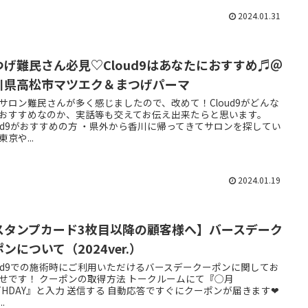
2024.01.31
つげ難民さん必見♡Cloud9はあなたにおすすめ♬＠
川県高松市マツエク＆まつげパーマ
サロン難民さんが多く感じましたので、改めて！Cloud9がどんな
おすすめなのか、実話等も交えてお伝え出来たらと思います。
oud9がおすすめの方 ・県外から香川に帰ってきてサロンを探してい
東京や...
2024.01.19
スタンプカード3枚目以降の顧客様へ】バースデーク
ンについて（2024ver.）
oud9での施術時にご利用いただけるバースデークーポンに関してお
せです！ クーポンの取得方法 トークルームにて『◯月
RTHDAY』と入力 送信する 自動応答ですぐにクーポンが届きます❤︎
..