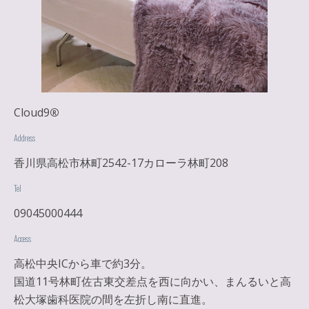
Cloud9
®
Address
香川県高松市林町2542-17カローラ林町208
Tel
09045000444
Access
高松中央ICから車で約3分。
国道11号林町佐古東交差点を西に向かい、まんるいと高
松大塚歯科医院の間を左折し南に直進。