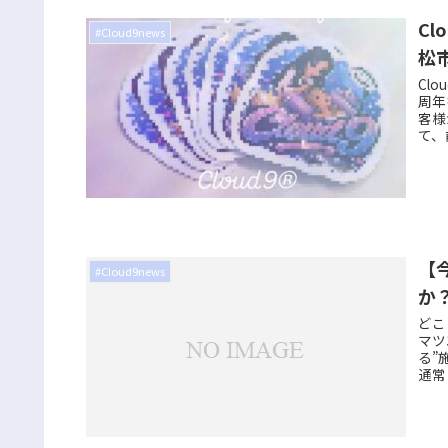
C
#Cloud9news
松
Cl
周年
客様
て、
【
#Cloud9news
か
どこ
マツ
る”
通常