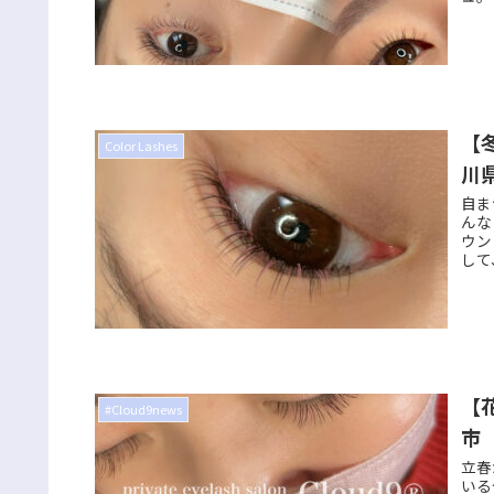
【
Color Lashes
川
自ま
んな
ウン
して
【
#Cloud9news
市
立春
いる