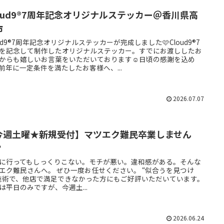
loud9®7周年記念オリジナルステッカー＠香川県高
市
oud9®7周年記念オリジナルステッカーが完成しました🩷Cloud9®7
を記念して制作したオリジナルステッカー。すでにお渡ししたお
からも嬉しいお言葉をいただいております☺️日頃の感謝を込め
前年に一定条件を満たしたお客様へ、...
2026.07.07
今週土曜★新規受付】マツエク難民卒業しません
？
に行ってもしっくりこない。モチが悪い。違和感がある。そんな
エク難民さんへ。 ぜひ一度お任せください。 “似合うを見つけ
施術で、他店で満足できなかった方にもご好評いただいています。
は平日のみですが、今週土...
2026.06.24