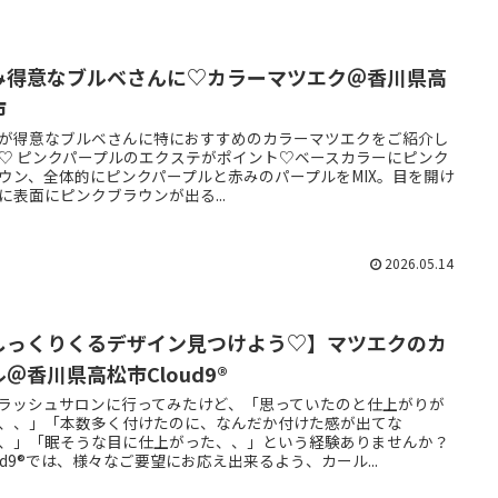
み得意なブルベさんに♡カラーマツエク＠香川県高
市
が得意なブルベさんに特におすすめのカラーマツエクをご紹介し
♡ ピンクパープルのエクステがポイント♡ベースカラーにピンク
ウン、全体的にピンクパープルと赤みのパープルをMIX。目を開け
に表面にピンクブラウンが出る...
2026.05.14
しっくりくるデザイン見つけよう♡】マツエクのカ
＠香川県高松市Cloud9®
ラッシュサロンに行ってみたけど、「思っていたのと仕上がりが
、、」「本数多く付けたのに、なんだか付けた感が出てな
、」「眠そうな目に仕上がった、、」という経験ありませんか？
oud9®では、様々なご要望にお応え出来るよう、カール...