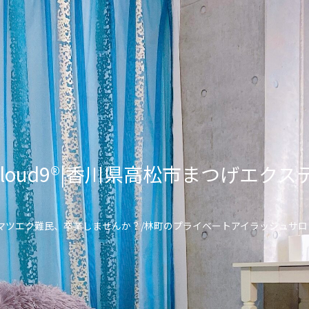
lon Cloud9®︎|香川県高松市まつげ
\マツエク難民、卒業しませんか？/林町のプライベートアイラッシュサロ