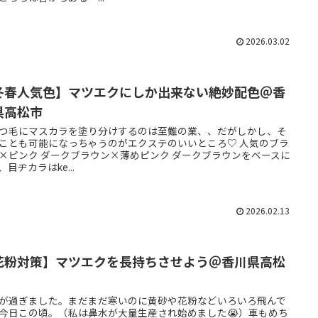
2026.03.02
冬春人気色】マツエクにしか出来ない絶妙配色＠香
県高松市
つ毛にマスカラを塗り分けするのは至難の業、、だがしかし、そ
ことも可能になっちゃうのがエクステのいいところ♡ 人気のブラ
×ピンク ダークブラウン×薄めピンク ダークブラウンをベースに
、目ヂカラはke...
2026.02.13
花粉対策】マツエクを長持ちさせよう＠香川県高松
が過ぎました。まだまだ寒いのに黄砂や花粉などいろいろ飛んで
今日この頃。（私は鼻水が大量生産され始めました😭）車もめち