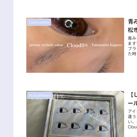
青
Color Lashes
松
青み
ます
ブラ
た時
【
#Cloud9news
ール
アイ
違う
い、
Cl