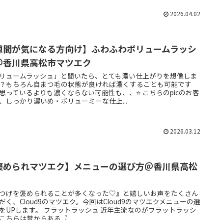
2026.04.02
隙間が気になる方向け】ふわふわボリュームラッシ
＠香川県高松市マツエク
リュームラッシュ」と聞いたら、とても濃い仕上がりを想像しま
？もちろん自まつ毛の状態が良ければ濃くすることも可能です
思っているよりも濃くならない可能性も、、⭐️ こちらのpicのお客
、しっかり濃いめ・ボリューミーな仕上...
2026.03.12
褒められマツエク】メニューの選び方＠香川県高松
つげを褒められることが多くなった♡』と嬉しいお声をたくさん
だく、Cloud9のマツエク。今回はCloud9のマツエクメニューの選
をUPします。 フラットラッシュ 近年主流なのがフラットラッシ
こちらは昔からある『...