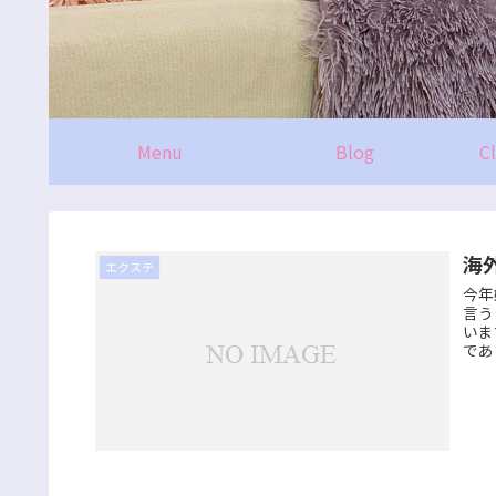
Menu
Blog
C
海
エクステ
今年
言う
いま
であ