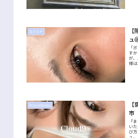
【
エクステ
ュ
「ボ
すか
が、
様は
【
#Cloud9news
市
『ま
いた
び方
ュ。