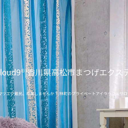
lon Cloud9®︎|香川県高松市まつげ
\マツエク難民、卒業しませんか？/林町のプライベートアイラッシュサロ