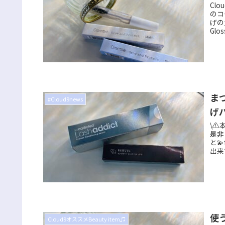
Cl
のコ
げの
Glo
ま
#Cloud9news
げ
\⚠
是非
と
出来
使
Cloud9オススメBeauty item♫