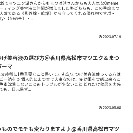
oud9でマツエク派さんからもまつぱ派さんからも大人気なOmeme.
ーティング美容液に仲間が増えました🌟どちらも、この季節まつ
大敵である《紫外線・乾燥》から守ってくれる優れ物です♬ -
ssy-【New🌟】・...
2023.07.19
つげ美容液の選び方＠香川県高松市マツエク＆まつ
パーマ
︎本文終盤に1番重要なこと書いてます⚠︎/まつげ美容液使ってる方は
ご一読を☺️ 個人的にまつ育で大事なのは、💫効果を実感出来るこ
色素沈着しないこと💫トラブルが少ないこと どれだけ効果を実感
ても、目元黒ず...
2023.05.08
うものでモチも変わりますよ♪@香川県高松市マツ