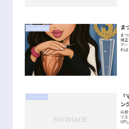
ま
#Cloud9news
まつ
様正
アー
れば
「
アフターケア
ン
以前
ツエ
UP