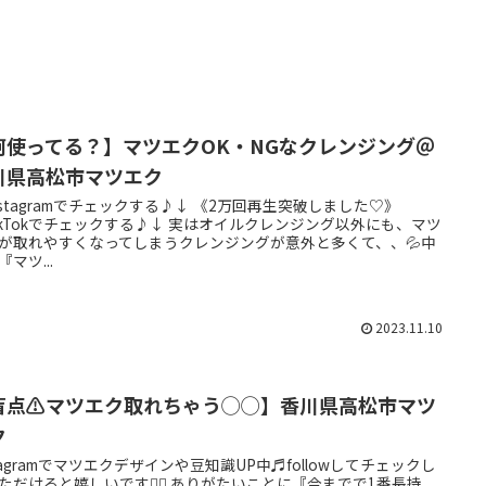
何使ってる？】マツエクOK・NGなクレンジング＠
川県高松市マツエク
nstagramでチェックする♪↓ 《2万回再生突破しました♡》
ikTokでチェックする♪↓ 実はオイルクレンジング以外にも、マツ
が取れやすくなってしまうクレンジングが意外と多くて、、💦中
『マツ...
2023.11.10
盲点⚠︎マツエク取れちゃう◯◯】香川県高松市マツ
ク
stagramでマツエクデザインや豆知識UP中♬followしてチェックし
ただけると嬉しいです❤️‍🔥 ありがたいことに『今までで1番長持