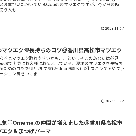
とお喜びいただいているCloud9のマツエクですが、今からの時
使う人も...
2023.11.07
のマツエク💜長持ちのコツ＠香川県高松市マツエク
なるとマツエク取れやすいかも、、というそこのあなたは必見
loud9で実際にお客様にお伝えしている、夏場のマツエクを長持ち
るためのコツをUPします💜(※Cloud9調べ) 《①スキンケアやファ
ーション気をつけま...
2023.08.02
人気♡Omeme.の仲間が増えました＠香川県高松市
ツエク＆まつげパーマ