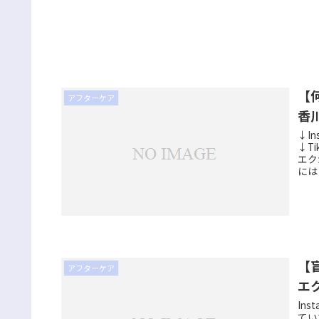
【
アフターケア
香
↓I
↓T
エク
には
【
アフターケア
エ
In
てい