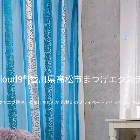
lon Cloud9®︎|香川県高松市まつげ
\マツエク難民、卒業しませんか？/林町のプライベートアイラッシュサロ