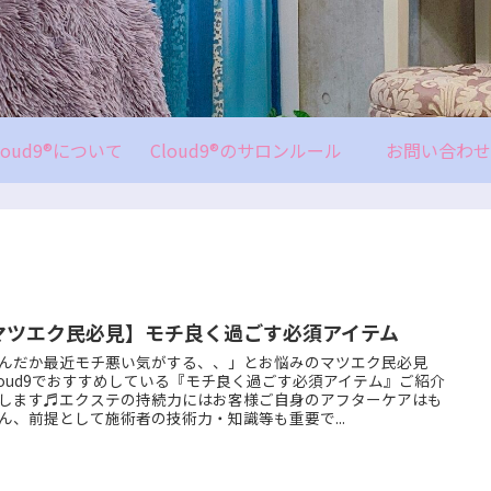
loud9®について
Cloud9®のサロンルール
お問い合わせ
マツエク民必見】モチ良く過ごす必須アイテム
んだか最近モチ悪い気がする、、」とお悩みのマツエク民必見
loud9でおすすめしている『モチ良く過ごす必須アイテム』ご紹介
します♬エクステの持続力にはお客様ご自身のアフターケアはも
ん、前提として施術者の技術力・知識等も重要で...