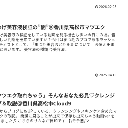
2026.02.05
つげ美容液検証の”闇”＠香川県高松市マツエク
げ美容液の検証をしている動画を見る機会も多い今日この頃。皆
しい判断を出来ていますか？今回はまつ毛のプロであるラッシュ
ティストとして、「まつ毛美容液と毛周期について」お伝え出来
と思います。 美容液の種類 今美容液...
2025.04.18
マツエク取れちゃう」そんなあなた必見♡クレンジ
グ＆取説＠香川県高松市Cloud9
からブログにもUPしている、クレンジングやスキンケア含めたマ
クの取説。 簡潔に見ることが出来て保存も出来ちゃう動画ver.を
しました♬ こちらのサムネが目印です 【\モチ悪/マ...