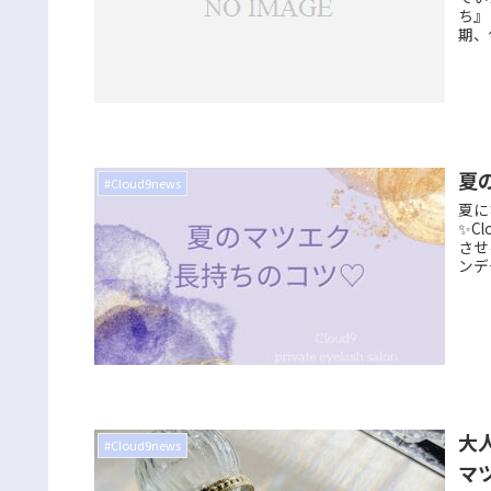
ち』
期、
夏
#Cloud9news
夏に
✨C
させ
ンデ
大
#Cloud9news
マ