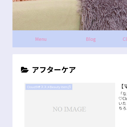
Menu
Blog
C
アフターケア
【
Cloud9オススメBeauty item♫
「な
♡C
いた
ちろ