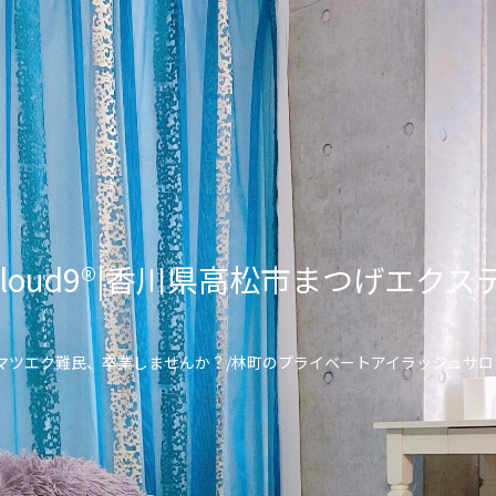
lon Cloud9®︎|香川県高松市まつげ
\マツエク難民、卒業しませんか？/林町のプライベートアイラッシュサロ