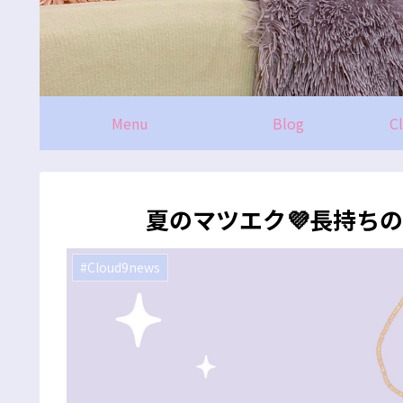
Menu
Blog
C
夏のマツエク💜長持ち
#Cloud9news