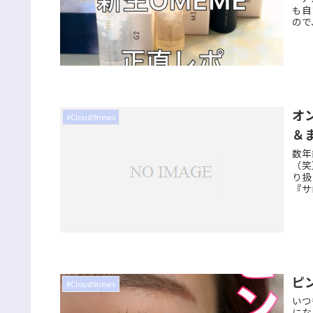
も自
ので
オ
#Cloud9news
＆
数年
（笑
り扱
『サ
ピ
#Cloud9news
いつ
にな