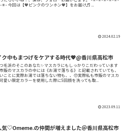
✳︎-✳︎- 今回は【💖ピンクのワンホン💖】をお届け♬ ...
2024.02.19
イク中もまつげをケアする時代💖@香川県高松市
つ毛派のそこのあなた✨マスカラにもしっかりこだわっています
市販のマスカラの中には《お湯で落ちる》と記載されていても、
いことに実際お湯では落ちない物も、、🥺実際私も市販のマスカ
可愛い限定カラーを使用した際に5回顔を洗っても取...
2023.09.11
人気♡Omeme.の仲間が増えました＠香川県高松市