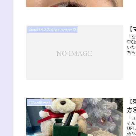
【
Cloud9オススメBeauty item♫
「な
♡C
いた
ちろ
【
#Cloud9news
方
「コ
そん
UP
通り、