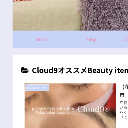
Menu
Blog
C
Cloud9オススメBeauty it
【
#Cloud9news
市
立春
いる
ゃく
『で