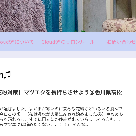
loud9®について
Cloud9®のサロンルール
お問い合わせ
em♫
花粉対策】マツエクを長持ちさせよう＠香川県高松
が過ぎました。まだまだ寒いのに黄砂や花粉などいろいろ飛んで
今日この頃。（私は鼻水が大量生産され始めました😭）車もめち
ちゃ汚れるし、すでに目元にかゆみが出ていらっしゃる方も、、
もマツエクは諦めたくない、、！！』 そんな...