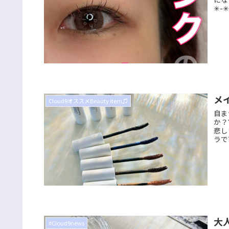
✳︎-
メ
Cloud9オススメBeauty item♫
自ま
か？
悲し
ラで
大
#Cloud9news