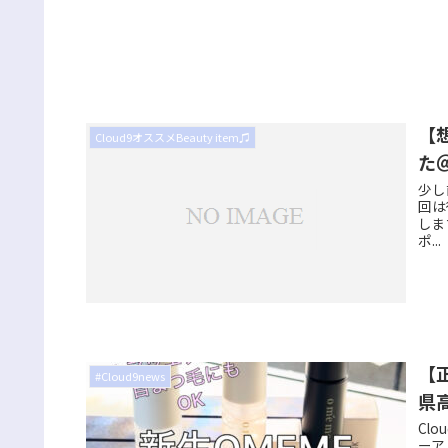
【
Cloud9オススメBeauty item♫
た
少し
回は
しま
ポ...
【
#Cloud9news
県
Cl
ーア