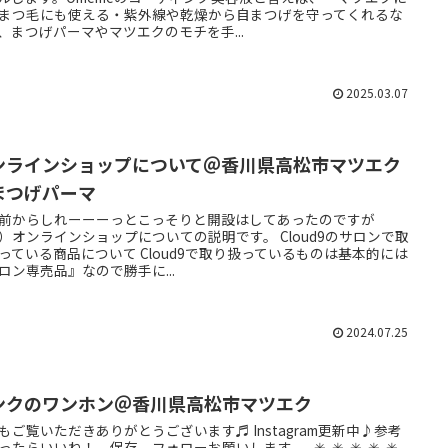
まつ毛にも使える・紫外線や乾燥から自まつげを守ってくれるな
、まつげパーマやマツエクのモチを手...
2025.03.07
ンラインショップについて＠香川県高松市マツエク
まつげパーマ
前からしれーーーっとこっそりと開設はしてあったのですが
）オンラインショップについての説明です。 Cloud9のサロンで取
っている商品について Cloud9で取り扱っているものは基本的には
ロン専売品』なので勝手に...
2024.07.25
ンクのワンホン＠香川県高松市マツエク
もご覧いただきありがとうございます♬ Instagram更新中♪参考
ったらいいね！、保存、フォローお願いします。 -✳︎-✳︎-✳︎-✳︎-✳︎-