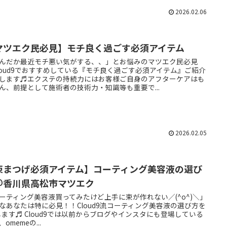
2026.02.06
マツエク民必見】モチ良く過ごす必須アイテム
んだか最近モチ悪い気がする、、」とお悩みのマツエク民必見
loud9でおすすめしている『モチ良く過ごす必須アイテム』ご紹介
します♬エクステの持続力にはお客様ご自身のアフターケアはも
ん、前提として施術者の技術力・知識等も重要で...
2026.02.05
束まつげ必須アイテム】コーティング美容液の選び
＠香川県高松市マツエク
ーティング美容液買ってみたけど上手に束が作れない／(^o^)＼」
なあなたは特に必見！！Cloud9流コーティング美容液の選び方を
します♬ Cloud9では以前からブログやインスタにも登場している
omemeの...