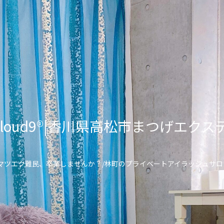
lon Cloud9®︎|香川県高松市まつげ
\マツエク難民、卒業しませんか？/林町のプライベートアイラッシュサロ