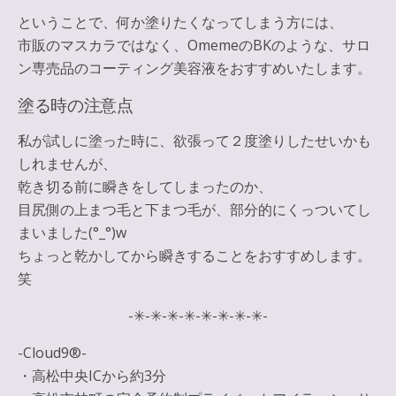
ということで、何か塗りたくなってしまう方には、
市販のマスカラではなく、OmemeのBKのような、
サロ
ン専売品のコーティング美容液
をおすすめいたします。
塗る時の注意点
私が試しに塗った時に、欲張って２度塗りしたせいかも
しれませんが、
乾き切る前に瞬きをしてしまったのか、
目尻側の上まつ毛と下まつ毛が、部分的にくっついてし
まいました(°_°)w
ちょっと乾かしてから瞬きすることをおすすめします。
笑
-✳︎-✳︎-✳︎-✳︎-✳︎-✳︎-✳︎-✳︎-
-Cloud9®︎-
・高松中央ICから約3分