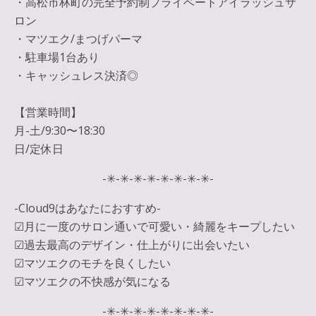
・高松市林町の完全予約制プライベートアイラッシュサ
ロン
・マツエク/まつげパーマ
・駐車場1台あり
・キャッシュレス決済◎
【営業時間】
月-土/9:30〜18:30
日/定休日
-✳︎-✳︎-✳︎-✳︎-✳︎-✳︎-✳︎-✳︎-
-Cloud9はあなたにおすすめ-
☑︎月に一度のサロン通いで可愛い・綺麗をキープしたい
☑︎過去最高のデザイン・仕上がりに出会いたい
☑︎マツエクのモチを良くしたい
☑︎マツエクの不快感が気になる
-✳︎-✳︎-✳︎-✳︎-✳︎-✳︎-✳︎-✳︎-