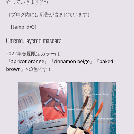
介していきます(^^)
（ブログ内には広告が含まれています）
[temp id=3]
Omeme. layered mascara
2022年春夏限定カラーは
『
apricot orange
』『
cinnamon beige
』『
baked
brown
』の3色です！