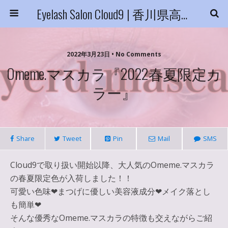
Eyelash Salon Cloud9 | 香川県高松市
2022年3月23日 • No Comments
Omeme.マスカラ『2022春夏限定カ
ラー』
Share
Tweet
Pin
Mail
SMS
Cloud9で取り扱い開始以降、大人気のOmeme.マスカラ
の春夏限定色が入荷しました！！
可愛い色味❤︎まつげに優しい美容液成分❤︎メイク落とし
も簡単❤︎
そんな優秀なOmeme.マスカラの特徴も交えながらご紹