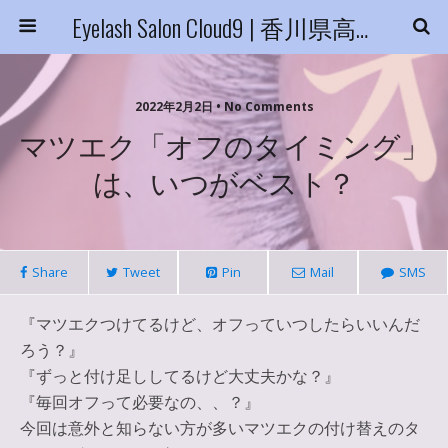
Eyelash Salon Cloud9 | 香川県高松市
2022年2月2日 • No Comments
マツエク「オフのタイミング」
は、いつがベスト？
Share
Tweet
Pin
Mail
SMS
『マツエクつけてるけど、オフっていつしたらいいんだ
ろう？』
『ずっと付け足ししてるけど大丈夫かな？』
『毎回オフって必要なの、、？』
今回は意外と知らない方が多いマツエクの付け替えのタ