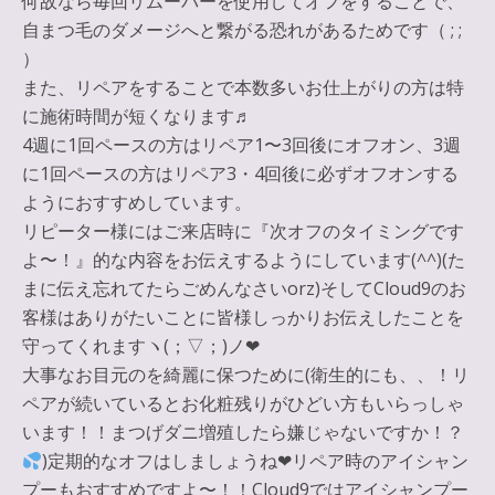
何故なら毎回リムーバーを使用してオフをすることで、
自まつ毛のダメージへと繋がる恐れがあるためです（ ; ;
）
また、リペアをすることで本数多いお仕上がりの方は特
に施術時間が短くなります♬
4週に1回ペースの方はリペア1〜3回後にオフオン、3週
に1回ペースの方はリペア3・4回後に必ずオフオンする
ようにおすすめしています。
リピーター様にはご来店時に『次オフのタイミングです
よ〜！』的な内容をお伝えするようにしています(^^)(た
まに伝え忘れてたらごめんなさいorz)そしてCloud9のお
客様はありがたいことに皆様しっかりお伝えしたことを
守ってくれますヽ(；▽；)ノ❤︎
大事なお目元のを綺麗に保つために(衛生的にも、、！
リ
ペアが続いているとお化粧残りがひどい方もいらっしゃ
います！！
まつげダニ増殖したら嫌じゃないですか！？
)定期的なオフはしましょうね❤︎
リペア時のアイシャン
プーもおすすめですよ〜！！Cloud9ではアイシャンプー