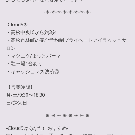
-✳︎-✳︎-✳︎-✳︎-✳︎-✳︎-✳︎-✳︎-
-Cloud9®︎-
・高松中央ICから約3分
・高松市林町の完全予約制プライベートアイラッシュサ
ロン
・マツエク/まつげパーマ
・駐車場1台あり
・キャッシュレス決済◎
【営業時間】
月-土/9:30〜18:30
日/定休日
-✳︎-✳︎-✳︎-✳︎-✳︎-✳︎-✳︎-✳︎-
-Cloud9はあなたにおすすめ-