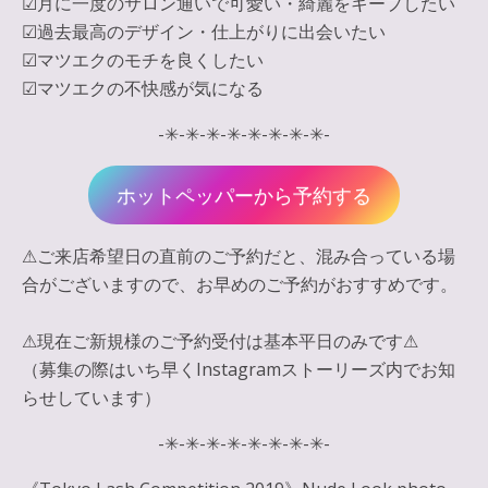
☑︎月に一度のサロン通いで可愛い・綺麗をキープしたい
☑︎過去最高のデザイン・仕上がりに出会いたい
☑︎マツエクのモチを良くしたい
☑︎マツエクの不快感が気になる
-✳︎-✳︎-✳︎-✳︎-✳︎-✳︎-✳︎-✳︎-
ホットペッパーから予約する
⚠︎ご来店希望日の直前のご予約だと、混み合っている場
合がございますので、お早めのご予約がおすすめです。
⚠︎現在ご新規様のご予約受付は基本平日のみです⚠︎
（募集の際はいち早くInstagramストーリーズ内でお知
らせしています）
-✳︎-✳︎-✳︎-✳︎-✳︎-✳︎-✳︎-✳︎-