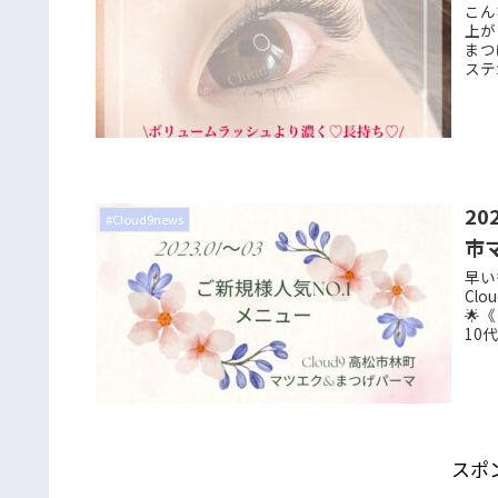
こん
上が
まつ
ステ
20
#Cloud9news
市
早い
Cl
🌟
10代
スポ