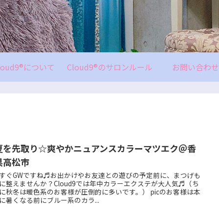
loud9®について
Cloud9®のサロンルール
お問い合わせ
夏を先取り☆爽やかニュアンスカラーマツエク＠香
県高松市
すぐGWですね♬お出かけやお友達との遊びの予定前に、まつげも
に整えませんか？Cloud9では年中カラーエクステが大人気♬（ち
に秋冬は暖色系のお客様が圧倒的に多いです。） picのお客様は本
に暑くなる前にブルー系のカラ...