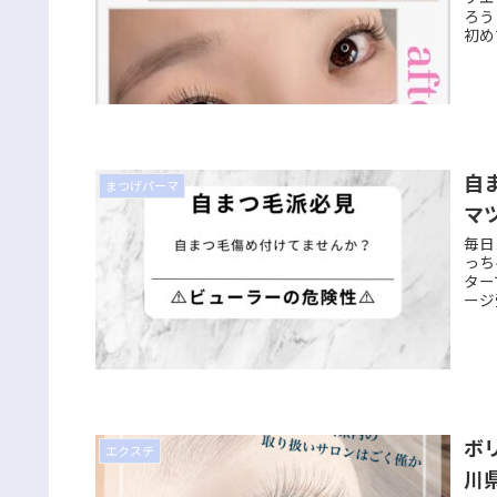
ろう
初め
自
まつげパーマ
マ
毎日
っち
ター
ージ
ボリ
エクステ
川