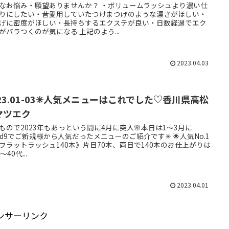
なお悩み・願望ありませんか？ ・ボリュームラッシュより濃い仕
りにしたい・昔愛用していたつけまつげのような濃さがほしい・
げに密度がほしい・長持ちするエクステが良い・日数経過でエク
がバラつくのが気になる 上記のよう...
2023.04.03
23.01-03✳︎人気メニューはこれでした♡香川県高松
マツエク
もので2023年もあっという間に4月に突入🌸本日は1〜3月に
oud9でご新規様から人気だったメニューのご紹介です✳︎ 🌟人気No.1
《フラットラッシュ140本》片目70本、両目で140本のお仕上がりは
〜40代...
2023.04.01
ンサーリンク