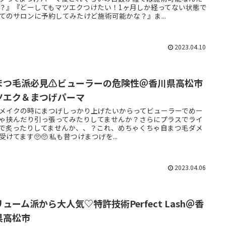
？』『どーしてもマツエクつけたい！1ヶ月しか経ってない状態で
てのサロンに予約してみたけど施術可能かな？』ま...
2023.04.10
まつ毛派必見⚠︎ビューラーの危険性＠香川県高松市
ツエク＆まつげパーマ
メイクの時にまつげしっかり上げたいからってビューラーでめー
ゃ挟んだり引っ張ってみたりしてませんか？さらにプラスでライ
で炙ったりしてませんか、、？これ、めちゃくちゃ自まつ毛ダメ
受けてます🥺🥺 私も昔つけまつげを...
2023.04.06
ューム派から大人気♡特許技術Perfect Lash＠香
県高松市