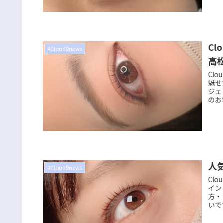
C
#Cloud9news
高
Cl
魅せ
ジェ
のお
人
#Cloud9news
Cl
イン
方・
いで