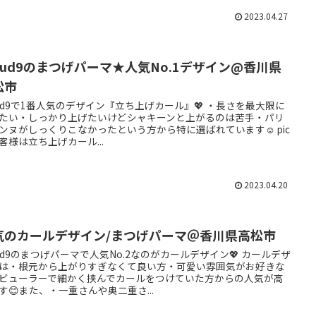
2023.04.27
loud9のまつげパーマ★人気No.1デザイン@香川県
松市
oud9で1番人気のデザイン『立ち上げカール』💖 ・長さを最大限に
たい・しっかり上げたいけどシャキーンと上がるのは苦手・パリ
ンヌがしっくりこなかったという方から特に選ばれています☺️ pic
客様は立ち上げカール...
2023.04.20
気のカールデザイン/まつげパーマ＠香川県高松市
oud9のまつげパーマで人気No.2なのがカールデザイン💖 カールデザ
は・根元から上がりすぎなくて良い方・可愛い雰囲気がお好きな
ビューラーで細かく挟んでカールをつけていた方からの人気が高
す😊また、・一重さんや奥二重さ...