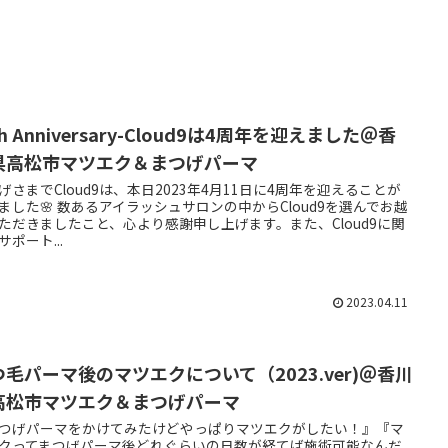
th Anniversary-Cloud9は4周年を迎えました＠香
県高松市マツエク＆まつげパーマ
げさまでCloud9は、本日2023年4月11日に4周年を迎えることが
ました🌸 数あるアイラッシュサロンの中からCloud9を選んでお越
ただきましたこと、心より感謝申し上げます。また、Cloud9に関
サポート...
2023.04.11
つ毛パーマ後のマツエクについて（2023.ver)＠香川
高松市マツエク＆まつげパーマ
つげパーマをかけてみたけどやっぱりマツエクがしたい！』『マ
クってまつげパーマ後どれぐらいの日数が経てば施術可能なんだ