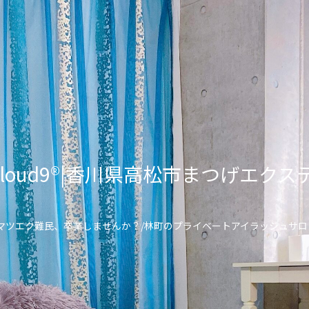
lon Cloud9®︎|香川県高松市まつげ
\マツエク難民、卒業しませんか？/林町のプライベートアイラッシュサロ