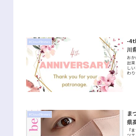
-4
#Cloud9news
川
おか
出来
しい
わり
ま
#Cloud9news
県
『ま
ツエ