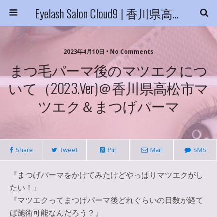
Eyelash Salon Cloud9 | 香川県高松市
2023年4月10日 • No Comments
まつ毛パーマ後のマツエクにつ
いて（2023.ver)＠香川県高松市マ
ツエク＆まつげパーマ
Share
Tweet
Pin
Mail
SMS
『
まつげパーマをかけてみたけどやっぱりマツエクがし
たい！』
『マツエクってまつげパーマ後どれぐらいの日数が経て
ば施術可能なんだろう？』