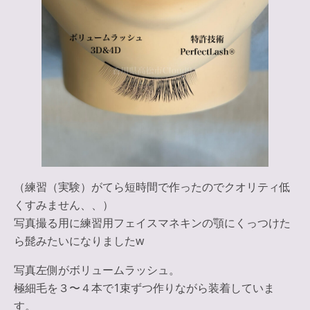
（練習（実験）がてら
短時間で
作ったのでクオリティ低
くすみません、、）
写真撮る用に練習用フェイスマネキンの顎にくっつけた
ら髭みたいになりましたw
写真左側がボリュームラッシュ。
極細毛を３〜４本で1束ずつ作りながら装着していま
す。