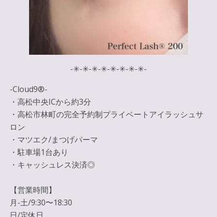
-✳︎-✳︎-✳︎-✳︎-✳︎-✳︎-✳︎-✳︎-
-Cloud9®︎-
・高松中央ICから約3分
・高松市林町の完全予約制プライベートアイラッシュサ
ロン
・マツエク/まつげパーマ
・駐車場1台あり
・キャッシュレス決済◎
【営業時間】
月-土/9:30〜18:30
日/定休日