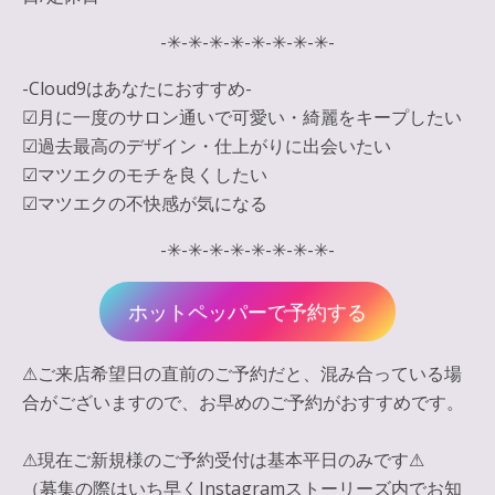
-✳︎-✳︎-✳︎-✳︎-✳︎-✳︎-✳︎-✳︎-
-Cloud9はあなたにおすすめ-
☑︎月に一度のサロン通いで可愛い・綺麗をキープしたい
☑︎過去最高のデザイン・仕上がりに出会いたい
☑︎マツエクのモチを良くしたい
☑︎マツエクの不快感が気になる
-✳︎-✳︎-✳︎-✳︎-✳︎-✳︎-✳︎-✳︎-
ホットペッパーで予約する
⚠︎ご来店希望日の直前のご予約だと、混み合っている場
合がございますので、お早めのご予約がおすすめです。
⚠︎現在ご新規様のご予約受付は基本平日のみです⚠︎
（募集の際はいち早くInstagramストーリーズ内でお知