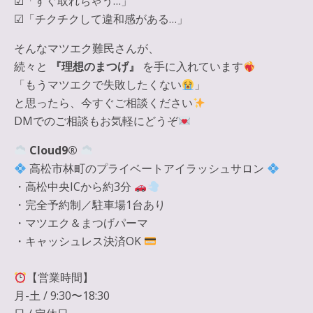
☑︎「すぐ取れちゃう…」
☑︎「チクチクして違和感がある…」
そんなマツエク難民さんが、
続々と
『理想のまつげ』
を手に入れています
「もうマツエクで失敗したくない
」
と思ったら、今すぐご相談ください
DMでのご相談もお気軽にどうぞ
Cloud9®
高松市林町のプライベートアイラッシュサロン
・高松中央ICから約3分
・完全予約制／駐車場1台あり
・マツエク＆まつげパーマ
・キャッシュレス決済OK
【営業時間】
月-土 / 9:30〜18:30