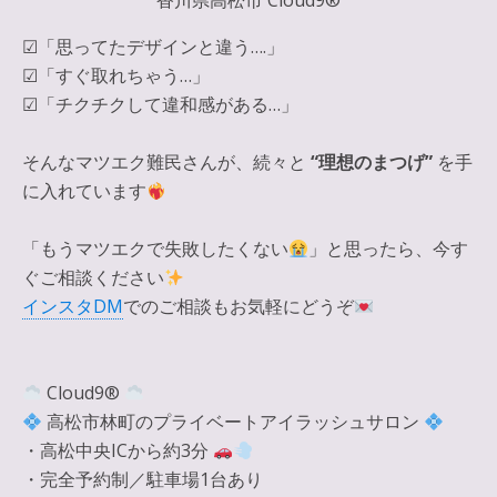
香川県高松市 Cloud9®
☑︎「思ってたデザインと違う….」
☑︎「すぐ取れちゃう…」
☑︎「チクチクして違和感がある…」
そんなマツエク難民さんが、続々と
“理想のまつげ”
を手
に入れています
「もうマツエクで失敗したくない
」と思ったら、今す
ぐご相談ください
インスタDM
でのご相談もお気軽にどうぞ
Cloud9®
高松市林町のプライベートアイラッシュサロン
・高松中央ICから約3分
・完全予約制／駐車場1台あり