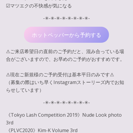
☑︎マツエクの不快感が気になる
-✳︎-✳︎-✳︎-✳︎-✳︎-✳︎-✳︎-✳︎-
ホットペッパーから予約する
⚠︎ご来店希望日の直前のご予約だと、混み合っている場
合がございますので、お早めのご予約がおすすめです。
⚠︎現在ご新規様のご予約受付は基本平日のみです⚠︎
（募集の際はいち早くInstagramストーリーズ内でお知
らせしています）
-✳︎-✳︎-✳︎-✳︎-✳︎-✳︎-✳︎-✳︎-
《Tokyo Lash Competition 2019》Nude Look photo
3rd
《PLVC2020》Kim-K Volume 3rd