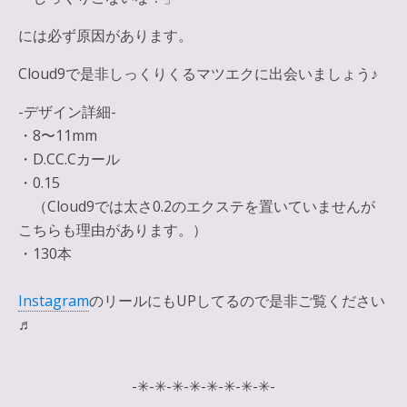
には必ず原因があります。
Cloud9で是非しっくりくるマツエクに出会いましょう♪
-デザイン詳細-
・8〜11mm
・D.CC.Cカール
・0.15
（Cloud9では太さ0.2のエクステを置いていませんが
こちらも理由があります。）
・130本
Instagram
のリールにもUPしてるので是非ご覧ください
♬
-✳︎-✳︎-✳︎-✳︎-✳︎-✳︎-✳︎-✳︎-