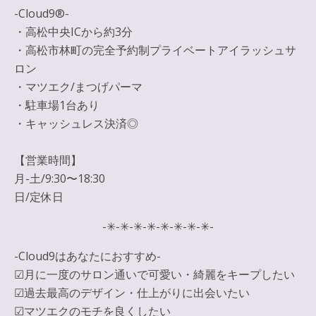
-Cloud9®︎-
・高松中央ICから約3分
・高松市林町の完全予約制プライベートアイラッシュサ
ロン
・マツエク/まつげパーマ
・駐車場1台あり
・キャッシュレス決済◎
【営業時間】
月-土/9:30〜18:30
日/定休日
-✳︎-✳︎-✳︎-✳︎-✳︎-✳︎-✳︎-✳︎-
-Cloud9はあなたにおすすめ-
☑︎月に一度のサロン通いで可愛い・綺麗をキープしたい
☑︎過去最高のデザイン・仕上がりに出会いたい
☑︎マツエクのモチを良くしたい