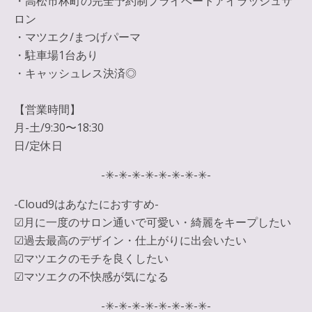
・高松市林町の完全予約制プライベートアイラッシュサ
ロン
・マツエク/まつげパーマ
・駐車場1台あり
・キャッシュレス決済◎
【営業時間】
月-土/9:30〜18:30
日/定休日
-✳︎-✳︎-✳︎-✳︎-✳︎-✳︎-✳︎-✳︎-
-Cloud9はあなたにおすすめ-
☑︎月に一度のサロン通いで可愛い・綺麗をキープしたい
☑︎過去最高のデザイン・仕上がりに出会いたい
☑︎マツエクのモチを良くしたい
☑︎マツエクの不快感が気になる
-✳︎-✳︎-✳︎-✳︎-✳︎-✳︎-✳︎-✳︎-