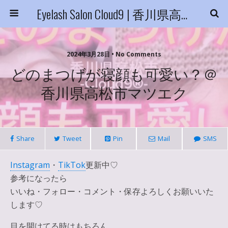
Eyelash Salon Cloud9 | 香川県高松市
2024年3月28日 • No Comments
どのまつげが寝顔も可愛い？＠
香川県高松市マツエク
Share
Tweet
Pin
Mail
SMS
Instagram
・
TikTok
更新中♡
参考になったら
いいね・フォロー・コメント・保存よろしくお願いいた
します♡
目を開けてる時はもちろん、