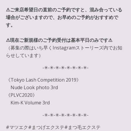
⚠︎ご来店希望日の直前のご予約ですと、混み合っている
場合がございますので、お早めのご予約がおすすめで
す。
⚠︎現在ご新規様のご予約受付は基本平日のみです⚠︎
（募集の際はいち早くInstagramストーリーズ内でお知
らせしています）
-✳︎-✳︎-✳︎-✳︎-✳︎-✳︎-✳︎-✳︎-
《Tokyo Lash Competition 2019》
Nude Look photo 3rd
《PLVC2020》
Kim-K Volume 3rd
-✳︎-✳︎-✳︎-✳︎-✳︎-✳︎-✳︎-✳︎-
#マツエク#まつげエクステ#まつ毛エクステ