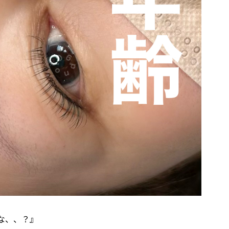
な、、？』