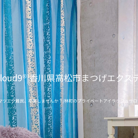
lon Cloud9®︎|香川県高松市まつげ
\マツエク難民、卒業しませんか？/林町のプライベートアイラッシュサロ