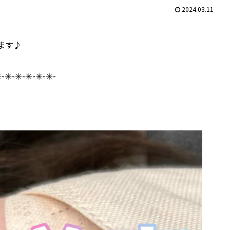
2024.03.11
ます♪
︎-✳︎-✳︎-✳︎-✳︎-✳︎-