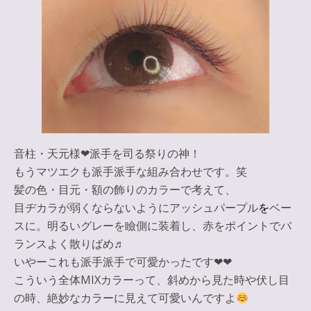
音柱・天元様❤︎派手を司る祭りの神！
もうマツエクも派手派手な組み合わせです。笑
髪の色・目元・額の飾りのカラーで考えて、
目ヂカラが弱くならないように
アッシュパープル
を
ベー
スに。明るい
グレー
を瞼側に装着し、
赤
をポイントでバ
ランスよく散りばめ♬
いやーこれも派手派手で可愛かったです
❤︎❤︎
こういう全体MIXカラーって、斜めから見た時や伏し目
の時、絶妙なカラーに見えて可愛いんですよ