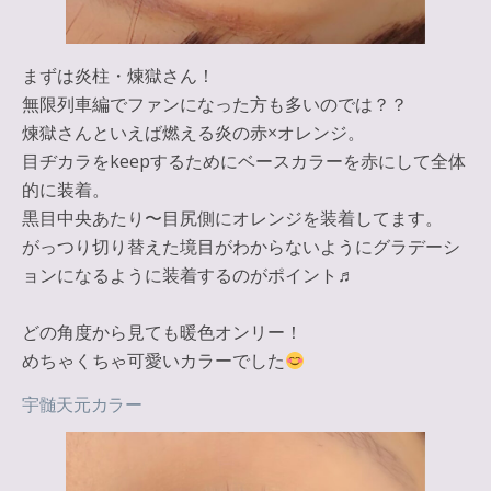
まずは炎柱・煉獄さん！
無限列車編でファンになった方も多いのでは？？
煉獄さんといえば燃える炎の
赤
×
オレンジ
。
目ヂカラをkeepするためにベースカラーを赤にして全体
的に装着。
黒目中央あたり〜目尻側にオレンジを装着してます。
がっつり切り替えた境目がわからないようにグラデーシ
ョンになるように装着するのがポイント♬
どの角度から見ても暖色オンリー！
めちゃくちゃ可愛いカラーでした
宇髄天元カラー