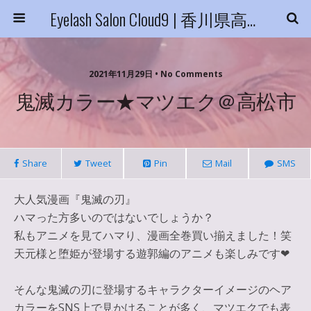
Eyelash Salon Cloud9 | 香川県高松市
2021年11月29日 • No Comments
鬼滅カラー★マツエク＠高松市
Share
Tweet
Pin
Mail
SMS
大人気漫画『鬼滅の刃』
ハマった方多いのではないでしょうか？
私もアニメを見てハマり、漫画全巻買い揃えました！笑
天元様と堕姫が登場する遊郭編のアニメも楽しみです❤︎
そんな鬼滅の刃に登場するキャラクターイメージのヘア
カラーをSNS上で見かけることが多く、マツエクでも表