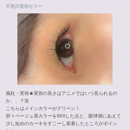
不死川実弥カラー
風柱・実弥★実弥の良さはアニメではいつ見られるの
か、、？笑
こちらはメインカラーが
グリーン
！
所々
ベージュ
系カラーをMIXした点と、眼球側にあえて
少し短めの
カーキ
をすこーし装着したところがポイン