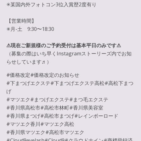
✳︎某国内外フォトコン3位入賞歴2度有り
【営業時間】
✳︎月-土 9:30〜18:30
⚠︎現在ご新規様のご予約受付は基本平日のみです⚠︎
（募集の際はいち早くInstagramストーリーズ内でお知
らせしています♬）
#価格改定#価格改定のお知らせ
#下まつげエクステ#下まつげエクステ高松#高松下まつ
げ
#マツエク#まつげエクステ#まつ毛エクステ
#香川県高松市#高松市林町#香川県美容室
#香川県まつげ#高松市まつげ#レインボーロード
#マツエク香川#マツエク高松
#香川県マツエク#高松市マツエク
#Cloud9eyelash#Cloud9#クラウドナイン#商標登録済