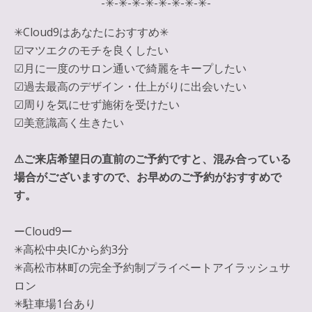
-✳︎-✳︎-✳︎-✳︎-✳︎-✳︎-✳︎-✳︎-
✳︎Cloud9はあなたにおすすめ✳︎
☑︎マツエクのモチを良くしたい
☑︎月に一度のサロン通いで綺麗をキープしたい
☑︎過去最高のデザイン・仕上がりに出会いたい
☑︎周りを気にせず施術を受けたい
☑︎美意識高く生きたい
⚠︎ご来店希望日の直前のご予約ですと、混み合っている
場合がございますので、お早めのご予約がおすすめで
す。
ーCloud9ー
✳︎高松中央ICから約3分
✳︎高松市林町の完全予約制プライベートアイラッシュサ
ロン
✳︎駐車場1台あり