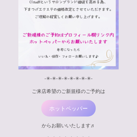
-✳︎-✳︎-✳︎-✳︎-✳︎-✳︎-✳︎-✳︎-
ご来店希望のご新規様のご予約は
ホットペッパー
からお願いいたします♬