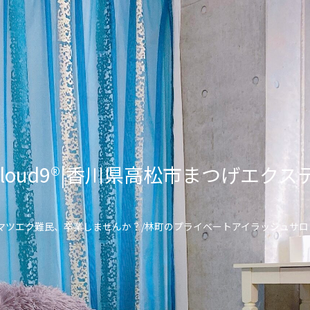
lon Cloud9®︎|香川県高松市まつげ
\マツエク難民、卒業しませんか？/林町のプライベートアイラッシュサロ