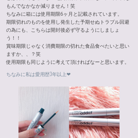
もんでなかなか減りません！笑
ちなみに箱には
使用期限6ヶ月
と記載されています。
期限切れのものを使用し発生した予期せぬトラブル回避
の為にも、こちらは
開封後必ず守るようにしましょ
う！
！
賞味期限じゃなく消費期限の切れた食品食べたいと思い
ますか、、？笑
使用期限も同じように考えて頂ければなーと思います。
ちなみに私は愛用歴3年以上❤︎