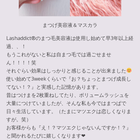
まつげ美容液＆マスカラ
Lashaddict®︎のまつ毛美容液は使用し始めて早3年以上経
過、、！
もうこれがないと私は自まつ毛では過ごせませ
ん！！！！笑
それぐらい効果はしっかりと感じることが出来ました
使い始めて3weekくらいで『お？ちょっとまつげ成長し
てない！？』と実感した記憶があります。
昔はつけまを2枚重ねしてたり、ボリュームラッシュを
大量につけていましたが、そんな私も今ではまつぱで
日々生活しています。（たまにマツエクは恋しくなりま
すが。笑）
お客様からも『え！？マツエクじゃないんですか！？』
と聞かれるたびに嬉しくなります❤︎