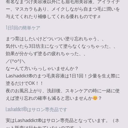
有名なまつげ美容液以外にも眉毛用美容液、アイライナ
ー、マスカラもあり、メイクしながら自まつ毛に潤いを
与えてくれたり補修してくれる優れものです♬
1日1回の簡単ケア
まつ育はしたいけどついつい塗り忘れちゃう、、
気付いたら3日坊主になって塗らなくなっちゃった、、
効果が分からず塗るの疲れちゃった、、
／(^o^)＼
なーんて方いらっしゃいませんか？
Lashaddict®︎のまつ毛美容液は
1日1回！少量を生え際に
塗るだけ
でOK！！
夜のお風呂上がり、洗顔後、スキンケアの時に一緒に使
えば塗り忘れの確率も減ると思いませんか
？
Lashaddict®︎はサロン専売品です
実はLashaddict®︎は
サロン専売品
となっています。（ネ
ット販売は行われていないのです。）