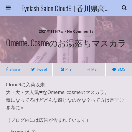
Eyelash Salon Cloud9 | 香川県高松市
2021年11月7日 • No Comments
Omeme. Cosmeのお湯落ちマスカラ
Share
Tweet
Pin
Mail
SMS
Cloud9に入荷以来、
大・大・大人気❤︎なOmeme. cosmeのマスカラ。
気になってるけどどんな感じなのかな？って方は是非ご
参考に♬
（ブログ内には広告が含まれています）