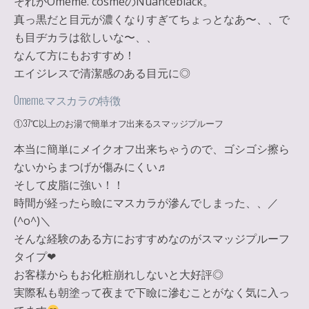
それがOmeme. cosmeのNuanceblack。
真っ黒だと目元が濃くなりすぎてちょっとなあ〜、、で
も目ヂカラは欲しいな〜、、
なんて方にもおすすめ！
エイジレスで清潔感のある目元に
◎
Omeme.マスカラの特徴
①37℃以上のお湯で簡単オフ出来るスマッジプルーフ
本当に簡単にメイクオフ出来ちゃうので、ゴシゴシ擦ら
ないから
まつげが傷みにくい♬
そして
皮脂に強い！！
時間が経ったら瞼にマスカラが滲んでしまった、、／
(^o^)＼
そんな経験のある方におすすめなのがスマッジプルーフ
タイプ❤︎
お客様からもお化粧崩れしないと大好評◎
実際私も朝塗って夜まで下瞼に滲むことがなく気に入っ