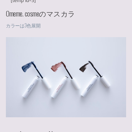
[temp id=3]
Omeme. cosmeのマスカラ
カラーは3色展開