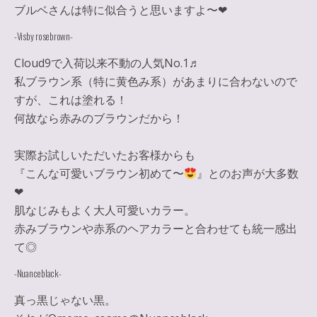
ブルベさんは特に似合うと思いますよ〜❤︎
-Visby rosebrown-
Cloud9で入荷以来不動の人気No.1♬
私ブラウン系（特に黄色み系）があまりに合わないので
すが、これは塗れる！
何故なら赤みのブラウンだから！
実際お試しいただいたお客様からも
『
こんな可愛いブラウン初めて〜
』とのお声が大多数
❤︎
肌なじみもよく
大人可愛いカラー
。
赤みブラウンや赤系のヘアカラーと合わせても統一感出
て◎
-Nuanceblack-
真っ黒じゃない黒。