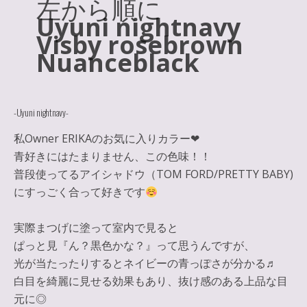
左から順に
Uyuni nightnavy
Visby rosebrown
Nuanceblack
-Uyuni nightnavy-
私Owner ERIKAのお気に入りカラー❤︎
青好きにはたまりません、この色味！！
普段使ってるアイシャドウ（TOM FORD/PRETTY BABY)
にすっごく合って好きです
実際まつげに塗って室内で見ると
ぱっと見『ん？黒色かな？』って思うんですが、
光が当たったりするとネイビー
の青っぽさが分かる♬
白目を綺麗に見せる効果もあり、
抜け感のある上品な目
元に
◎