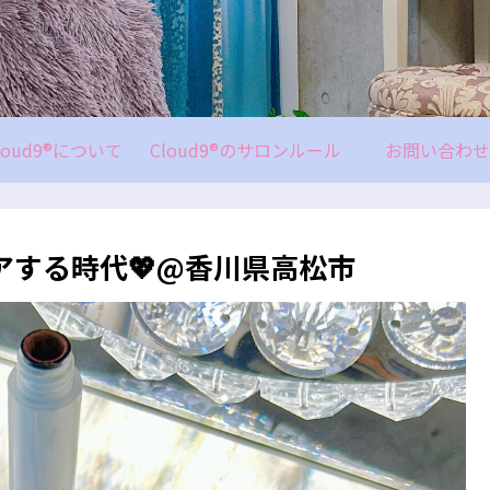
loud9®について
Cloud9®のサロンルール
お問い合わせ
アする時代💖@香川県高松市