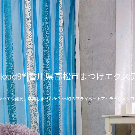
lon Cloud9®︎|香川県高松市まつげ
\マツエク難民、卒業しませんか？/林町のプライベートアイラッシュサロ