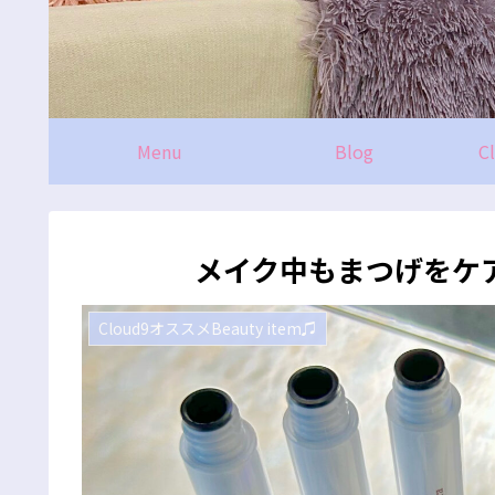
Menu
Blog
C
メイク中もまつげをケ
Cloud9オススメBeauty item♫