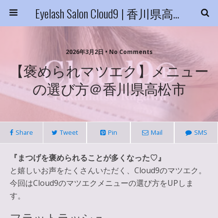
Eyelash Salon Cloud9 | 香川県高松市
2026年3月2日 • No Comments
【褒められマツエク】メニュー
の選び方＠香川県高松市
Share
Tweet
Pin
Mail
SMS
『まつげを褒められることが多くなった♡』
と嬉しいお声をたくさんいただく、Cloud9のマツエク。
今回はCloud9のマツエクメニューの選び方をUPしま
す。
フラットラッシュ