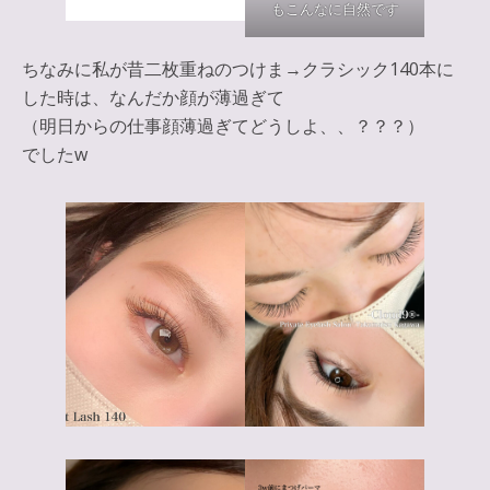
もこんなに自然です
ちなみに私が昔二枚重ねのつけま→クラシック140本に
した時は、なんだか顔が薄過ぎて
（明日からの仕事顔薄過ぎてどうしよ、、？？？）
でしたw