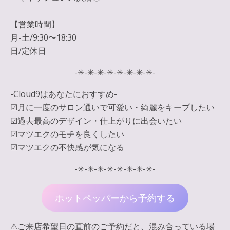
【営業時間】
月-土/9:30〜18:30
日/定休日
-✳︎-✳︎-✳︎-✳︎-✳︎-✳︎-✳︎-✳︎-
-Cloud9はあなたにおすすめ-
☑︎月に一度のサロン通いで可愛い・綺麗をキープしたい
☑︎過去最高のデザイン・仕上がりに出会いたい
☑︎マツエクのモチを良くしたい
☑︎マツエクの不快感が気になる
-✳︎-✳︎-✳︎-✳︎-✳︎-✳︎-✳︎-✳︎-
ホットペッパーから予約する
⚠︎ご来店希望日の直前のご予約だと、混み合っている場