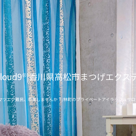
lon Cloud9®︎|香川県高松市まつげ
\マツエク難民、卒業しませんか？/林町のプライベートアイラッシュサロ