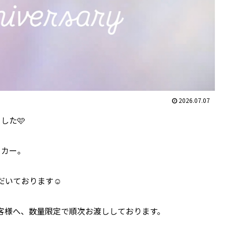
2026.07.07
した🩷
ッカー。
いております☺️
客様へ、数量限定で順次お渡ししております。