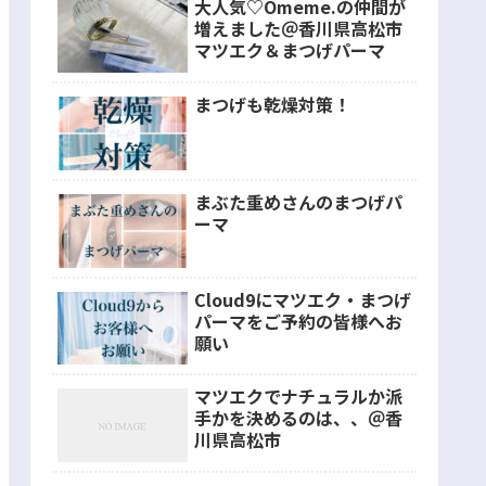
大人気♡Omeme.の仲間が
増えました＠香川県高松市
マツエク＆まつげパーマ
まつげも乾燥対策！
まぶた重めさんのまつげパ
ーマ
Cloud9にマツエク・まつげ
パーマをご予約の皆様へお
願い
マツエクでナチュラルか派
手かを決めるのは、、＠香
川県高松市