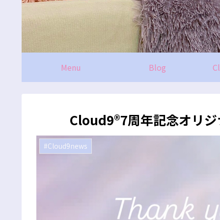
Menu
Blog
C
Cloud9®7周年記念オ
#Cloud9news