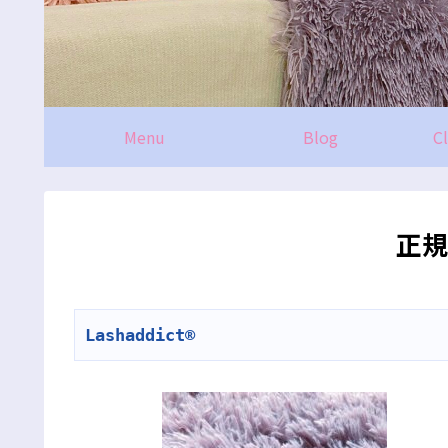
Menu
Blog
C
正規
Lashaddict®︎