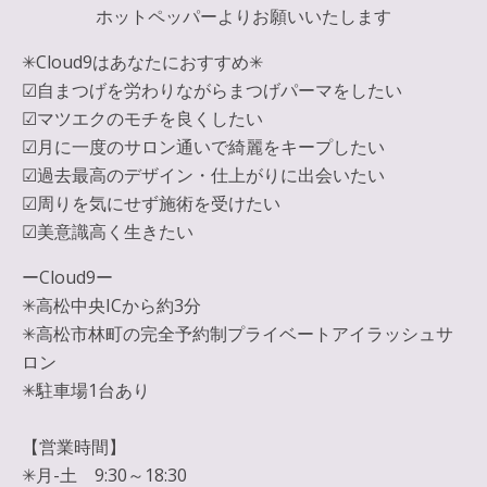
ホットペッパーよりお願いいたします
✳︎Cloud9はあなたにおすすめ✳︎
☑︎自まつげを労わりながらまつげパーマをしたい
☑︎マツエクのモチを良くしたい
☑︎月に一度のサロン通いで綺麗をキープしたい
☑︎過去最高のデザイン・仕上がりに出会いたい
☑︎周りを気にせず施術を受けたい
☑︎美意識高く生きたい
ーCloud9ー
✳︎高松中央ICから約3分
✳︎高松市林町の完全予約制プライベートアイラッシュサ
ロン
✳︎駐車場1台あり
【営業時間】
✳︎月-土 9:30～18:30